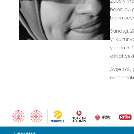
2008 yılın
halen bu g
benimseyen
Sanatçı, 2
yıl Kültür
yılında 5.
dikkat çekt
Ayşe Tak, 
alanındaki