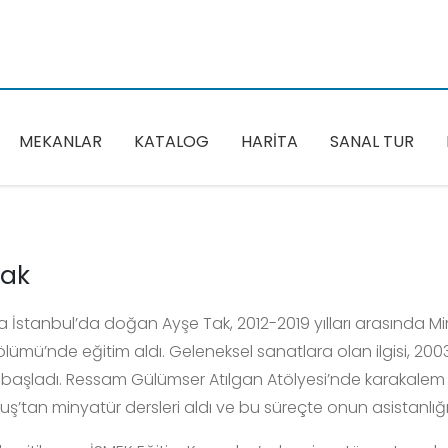
MEKANLAR
KATALOG
HARİTA
SANAL TUR
Tak
da İstanbul’da doğan Ayşe Tak, 2012-2019 yılları arasında Mi
lümü’nde eğitim aldı. Geleneksel sanatlara olan ilgisi, 2003-
e başladı. Ressam Gülümser Atılgan Atölyesi’nde karakalem 
uş’tan minyatür dersleri aldı ve bu süreçte onun asistanlığı