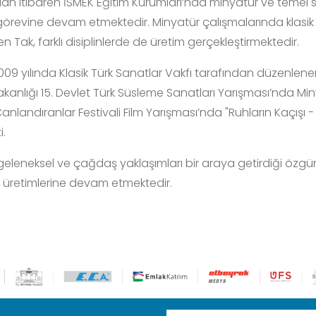
dan itibaren İSMEK Eğitim Kurumları’nda minyatür ve temel 
örevine devam etmektedir. Minyatür çalışmalarında klasik 
 Tak, farklı disiplinlerde de üretim gerçekleştirmektedir.
009 yılında Klasik Türk Sanatlar Vakfı tarafından düzenlenen
 Bakanlığı 15. Devlet Türk Süsleme Sanatları Yarışması’nda M
 Canlandıranlar Festivali Film Yarışması’nda "Ruhların Kaçı
i.
geleneksel ve çağdaş yaklaşımları bir araya getirdiği özg
 üretimlerine devam etmektedir.