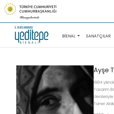
BİENAL
SANATÇILAR
Ayşe 
1984 yılın
Tasarım Bö
dersleriyl
Taner Alak