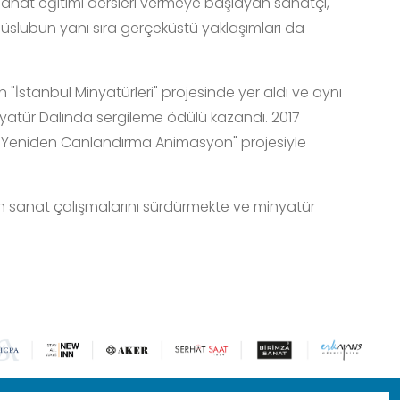
sanat eğitimi dersleri vermeye başlayan sanatçı,
üslubun yanı sıra gerçeküstü yaklaşımları da
 "İstanbul Minyatürleri" projesinde yer aldı ve aynı
inyatür Dalında sergileme ödülü kazandı. 2017
şı - Yeniden Canlandırma Animasyon" projesiyle
ün sanat çalışmalarını sürdürmekte ve minyatür