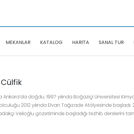
MEKANLAR
KATALOG
HARİTA
SANAL TUR
Cülfik
da Ankara’da doğdu. 1997 yılında Boğaziçi Üniversitesi Ki
olculuğu 2012 yılında Elvan Tağızade Atölyesinde başladı. 2
adakçı Velioğlu gözetiminde başladığı tezhib derslerini 