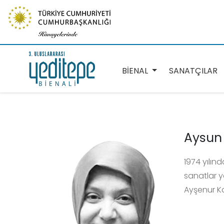
BİENAL
SANATÇILAR
Aysun 
1974 yılın
sanatlar y
Ayşenur K